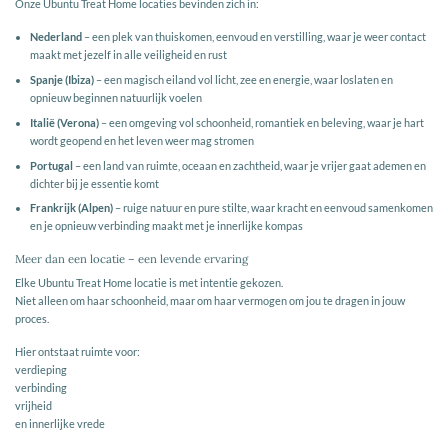
Onze Ubuntu Treat Home locaties bevinden zich in:
Nederland
– een plek van thuiskomen, eenvoud en verstilling, waar je weer contact
maakt met jezelf in alle veiligheid en rust
Spanje (Ibiza)
– een magisch eiland vol licht, zee en energie, waar loslaten en
opnieuw beginnen natuurlijk voelen
Italië (Verona)
– een omgeving vol schoonheid, romantiek en beleving, waar je hart
wordt geopend en het leven weer mag stromen
Portugal
– een land van ruimte, oceaan en zachtheid, waar je vrijer gaat ademen en
dichter bij je essentie komt
Frankrijk (Alpen)
– ruige natuur en pure stilte, waar kracht en eenvoud samenkomen
en je opnieuw verbinding maakt met je innerlijke kompas
Meer dan een locatie – een levende ervaring
Elke Ubuntu Treat Home locatie is met intentie gekozen.
Niet alleen om haar schoonheid, maar om haar vermogen om jou te dragen in jouw
proces.
Hier ontstaat ruimte voor:
verdieping
verbinding
vrijheid
en innerlijke vrede