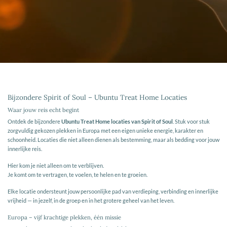
Bijzondere Spirit of Soul – Ubuntu Treat Home Locaties
Waar jouw reis echt begint
Ontdek de bijzondere
Ubuntu Treat Home locaties van Spirit of Soul
. Stuk voor stuk
zorgvuldig gekozen plekken in Europa met een eigen unieke energie, karakter en
schoonheid. Locaties die niet alleen dienen als bestemming, maar als bedding voor jouw
innerlijke reis.
Hier kom je niet alleen om te verblijven.
Je komt om te vertragen, te voelen, te helen en te groeien.
Elke locatie ondersteunt jouw persoonlijke pad van verdieping, verbinding en innerlijke
vrijheid — in jezelf, in de groep en in het grotere geheel van het leven.
Europa – vijf krachtige plekken, één missie