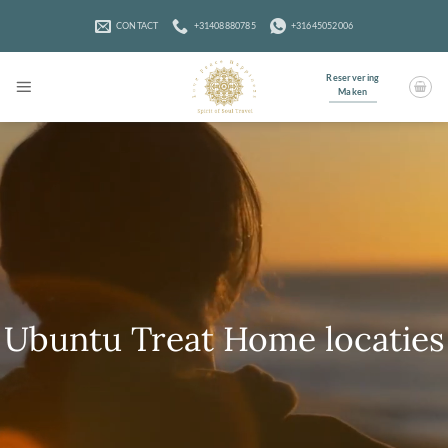
Ga
naar
CONTACT
+31408880785
+31645052006
inhoud
Reservering
Maken
Ubuntu Treat Home locaties