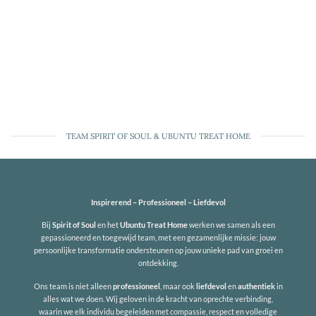
TEAM SPIRIT OF SOUL & UBUNTU TREAT HOME
Inspirerend – Professioneel – Liefdevol
Bij
Spirit of Soul
en het
Ubuntu Treat Home
werken we samen als een
gepassioneerd en toegewijd team, met een gezamenlijke missie: jouw
persoonlijke transformatie ondersteunen op jouw unieke pad van groei en
ontdekking.
Ons team is niet alleen
professioneel
, maar ook
liefdevol
en
authentiek
in
alles wat we doen. Wij geloven in de kracht van oprechte verbinding,
waarin we elk individu begeleiden met compassie, respect en volledige