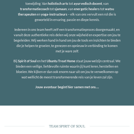
toewijding. Van
holistisch arts
tot
ayurvedisch docent
, van
transformatiecoach
tot
sjamaan
, van
energetic healers
tot
watsu
therapeuten
en
yoga-instructeurs
– elk van ons vervult een rol die is
geworteld in ervaring, passie en diepe kennis.
Iedereen in ons team heeft zelf een transformatieproces doorgemaakt, en
vanuit deze authentieke reis delen wij onze wijsheid en expertise om jou te
begeleiden. Wij werken hand in hand om jou de tools en inzichten te bieden
die je helpen te groeien, te genezen en opnieuw in verbinding te komen
met je ware zelf.
Bij
Spirit of Soul
en het
Ubuntu Treat Home
staat jouw welzijn centraal. We
bieden een veilige, liefdevolle ruimte waarin jij kunt leren, herstellen en
bloeien. We kijken er dan ook enorm naar uit om jou te verwelkomen op
wat wellicht de meest transformerende reis van je leven zal zijn.
Jouw avontuur begint hier samen met ons….
TEAM SPIRIT OF SOUL