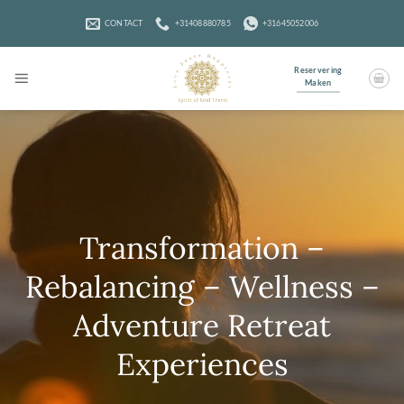
Ga
naar
CONTACT
+31408880785
+31645052006
inhoud
Reservering
Maken
Transformation –
Rebalancing – Wellness –
Adventure Retreat
Experiences