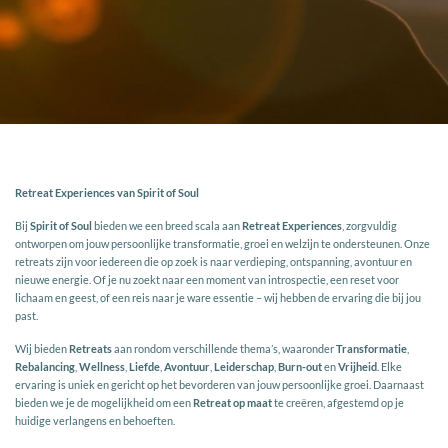
Retreat Experiences van Spirit of Soul
Bij
Spirit of Soul
bieden we een breed scala aan
Retreat Experiences
, zorgvuldig
ontworpen om jouw persoonlijke transformatie, groei en welzijn te ondersteunen. Onze
retreats zijn voor iedereen die op zoek is naar verdieping, ontspanning, avontuur en
nieuwe energie. Of je nu zoekt naar een moment van introspectie, een reset voor
lichaam en geest, of een reis naar je ware essentie – wij hebben de ervaring die bij jou
past.
Wij bieden
Retreats
aan rondom verschillende thema’s, waaronder
Transformatie
,
Rebalancing
,
Wellness
,
Liefde
,
Avontuur
,
Leiderschap
,
Burn-out
en
Vrijheid
. Elke
ervaring is uniek en gericht op het bevorderen van jouw persoonlijke groei. Daarnaast
bieden we je de mogelijkheid om een
Retreat op maat
te creëren, afgestemd op je
huidige verlangens en behoeften.