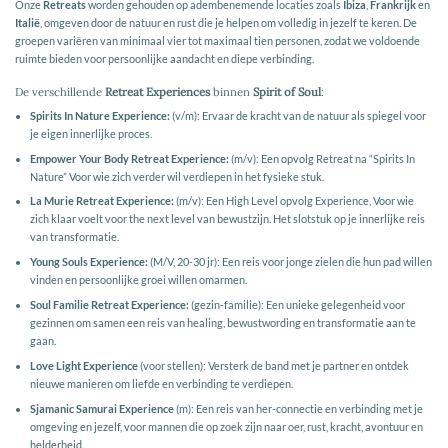
Onze
Retreats
worden gehouden op adembenemende locaties zoals
Ibiza
,
Frankrijk
en
Italië
, omgeven door de natuur en rust die je helpen om volledig in jezelf te keren. De
groepen variëren van minimaal vier tot maximaal tien personen, zodat we voldoende
ruimte bieden voor persoonlijke aandacht en diepe verbinding.
De verschillende
Retreat Experiences
binnen
Spirit of Soul
:
Spirits In Nature Experience:
(v/m): Ervaar de kracht van de natuur als spiegel voor
je eigen innerlijke proces.
Empower Your Body Retreat Experience:
(m/v): Een opvolg Retreat na “Spirits In
Nature” Voor wie zich verder wil verdiepen in het fysieke stuk.
La Murie Retreat Experience:
(m/v): Een High Level opvolg Experience, Voor wie
zich klaar voelt voor the next level van bewustzijn. Het slotstuk op je innerlijke reis
van transformatie.
Young Souls Experience:
(M/V, 20-30 jr): Een reis voor jonge zielen die hun pad willen
vinden en persoonlijke groei willen omarmen.
Soul Familie Retreat Experience:
(gezin-familie): Een unieke gelegenheid voor
gezinnen om samen een reis van healing, bewustwording en transformatie aan te
gaan.
Love Light Experience
(voor stellen): Versterk de band met je partner en ontdek
nieuwe manieren om liefde en verbinding te verdiepen.
Sjamanic Samurai Experience
(m): Een reis van her-connectie en verbinding met je
omgeving en jezelf, voor mannen die op zoek zijn naar oer, rust, kracht, avontuur en
helderheid.