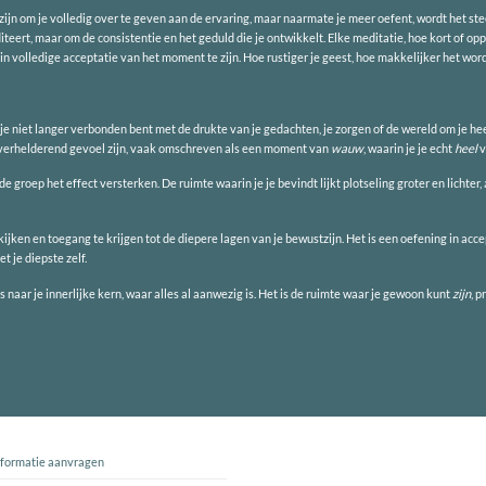
 zijn om je volledig over te geven aan de ervaring, maar naarmate je meer oefent, wordt het st
teert, maar om de consistentie en het geduld die je ontwikkelt. Elke meditatie, hoe kort of oppe
 in volledige acceptatie van het moment te zijn. Hoe rustiger je geest, hoe makkelijker het wor
je niet langer verbonden bent met de drukte van je gedachten, je zorgen of de wereld om je heen.
n verhelderend gevoel zijn, vaak omschreven als een moment van
wauw
, waarin je je echt
heel
v
groep het effect versterken. De ruimte waarin je je bevindt lijkt plotseling groter en lichter
kijken en toegang te krijgen tot de diepere lagen van je bewustzijn. Het is een oefening in accept
t je diepste zelf.
naar je innerlijke kern, waar alles al aanwezig is. Het is de ruimte waar je gewoon kunt
zijn
, p
nformatie aanvragen