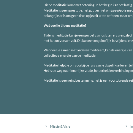
Diepe meditatie komt met oefening. In het begin kan het lastig
Meditatie is geen prestatie; het gaat er niet om
hoe diep
je medi
belangrijkste is om geen druk op jezelf uit te oefenen, maar om
Wat voel je tijdens meditatie?
Tijdens meditatie kun je een gevoel van loslaten ervaren, alsof 
met het universum zelf. Dit kan een ongelooflijk bevrijdend e
Wanneer je samen met anderen mediteert, kan de energie van de 
collectieve energie van de meditatie.
Meditatie helpt je om voorbij de ruis van je dagelijkse leven te 
Het is de weg naar innerlijke vrede, helderheid en verbinding me
Meditatie is geen eindbestemming; het is een voortdurende reis 
Missie & Visie
I