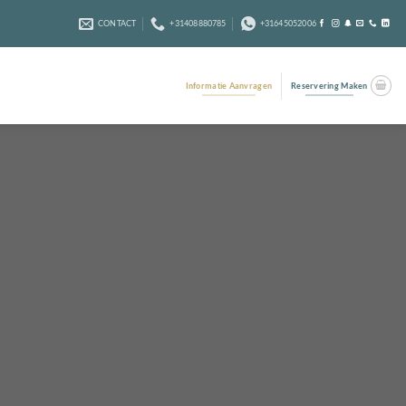
CONTACT
+31408880785
+31645052006
Informatie Aanvragen
Reservering Maken