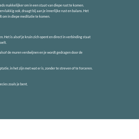
eeds makkelijker om in een staat van diepe rust te komen.
rvlakkig ook, draagt bij aan je innerlijke rust en balans. Het
dt om in diepe meditatie te komen.
 Het is alsof je kruin zich opent en direct in verbinding staat
oelt.
, alsof de muren verdwijnen en je wordt gedragen door de
atie, in het zijn met wat er is, zonder te streven of te forceren.
recies zoals je bent.