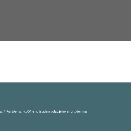
en in het hier en nu
. Of je nu je adem volgt, je in- en uitademing