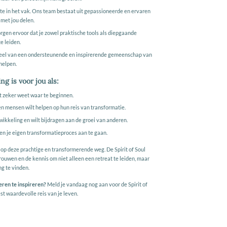
este in het vak. Ons team bestaat uit gepassioneerde en ervaren
 met jou delen.
rgen ervoor dat je zowel praktische tools als diepgaande
e leiden.
deel van een ondersteunende en inspirerende gemeenschap van
helpen.
ng is voor jou als:
et zeker weet waar te beginnen.
 en mensen wilt helpen op hun reis van transformatie.
wikkeling en wilt bijdragen aan de groei van anderen.
 en je eigen transformatieproces aan te gaan.
 op deze prachtige en transformerende weg. De Spirit of Soul
trouwen en de kennis om niet alleen een retreat te leiden, maar
ng te vinden.
deren te inspireren?
Meld je vandaag nog aan voor de Spirit of
t waardevolle reis van je leven.