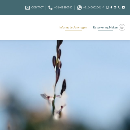
CONTACT
+31408880785
+31645052006
Informatie Aanvragen
Reservering Maken