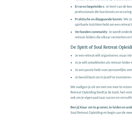
Ervaren begeleiders
: Je leert van de b
professionals die hun kennis en ervaring
Praktische en diepgaande kennis
: We zo
spirituele inzichten hebt om een retreat t
Verbonden community
: Je wordt onder
retreat-leiders die elkaar versterken en 
De Spirit of Soul Retreat Opleidi
Je een retreat wilt organiseren, maar ni
Je je wilt ontwikkelen als retreat-leider
Je een passie hebt voor persoonlijke ont
Je bereid bent om in jezelf te investeren
We nodigen je uit om met ons mee te reizen
Retreat Opleiding biedt je de tools, het ver
ook om je eigen pad naar succes en vervulli
Ben jij klaar om te groeien, te leiden en an
Soul Retreat Opleiding en begin aan de mees