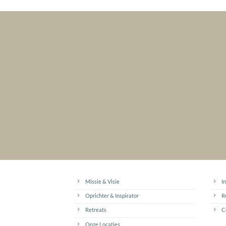
Missie & Visie
I
Oprichter & Inspirator
R
Retreats
C
Onze Locaties