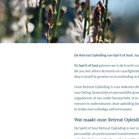
De Retreat Opleiding van Spirit of Soul: J
Bij
Spirit of Soul
geloven we in de kracht va
die jou niet alleen de kennis en vaardighede
diep in jezelf te groeien en in verbinding t
Onze Retreat Opleiding is voor iedereen di
naar heling, bewustzijn en persoonlijke groe
yogadocent, of een ander beroep hebt, of j
mensen te ondersteunen, deze opleiding bied
te leiden met volledige zelfvertrouwen.
Wat maakt onze Retreat Opleidi
De Spirit of Soul Retreat Opleiding is niet 
persoonlijk als professioneel transformeer