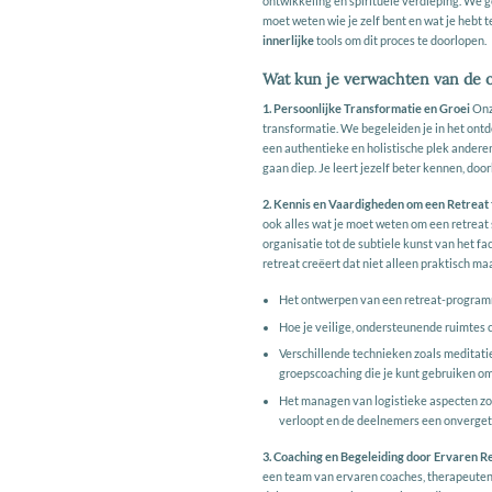
ontwikkeling en spirituele verdieping. We ge
moet weten wie je zelf bent en wat je hebt t
innerlijke
tools om dit proces te doorlopen.
Wat kun je verwachten van de o
1. Persoonlijke Transformatie en Groei
Onz
transformatie. We begeleiden je in het ontde
een authentieke en holistische plek anderen
gaan diep. Je leert jezelf beter kennen, doo
2. Kennis en Vaardigheden om een Retreat 
ook alles wat je moet weten om een retreat 
organisatie tot de subtiele kunst van het fa
retreat creëert dat niet alleen praktisch maa
Het ontwerpen van een retreat-programm
Hoe je veilige, ondersteunende ruimtes 
Verschillende technieken zoals meditat
groepscoaching die je kunt gebruiken om 
Het managen van logistieke aspecten zoa
verloopt en de deelnemers een onverget
3. Coaching en Begeleiding door Ervaren R
een team van ervaren coaches, therapeuten, 