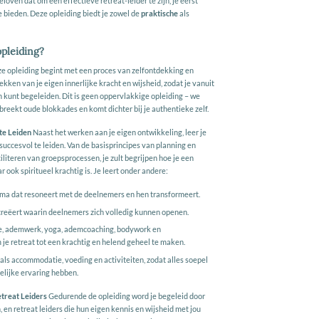
loven dat om een effectieve retreat-leider te zijn, je eerst
e bieden. Deze opleiding biedt je zowel de
praktische
als
pleiding?
e opleiding begint met een proces van zelfontdekking en
kken van je eigen innerlijke kracht en wijsheid, zodat je vanuit
 kunt begeleiden. Dit is geen oppervlakkige opleiding – we
rbreekt oude blokkades en komt dichter bij je authentieke zelf.
te Leiden
Naast het werken aan je eigen ontwikkeling, leer je
succesvol te leiden. Van de basisprincipes van planning en
ciliteren van groepsprocessen, je zult begrijpen hoe je een
r ook spiritueel krachtig is. Je leert onder andere:
a dat resoneert met de deelnemers en hen transformeert.
creëert waarin deelnemers zich volledig kunnen openen.
ie, ademwerk, yoga, ademcoaching, bodywork en
je retreat tot een krachtig en helend geheel te maken.
ls accommodatie, voeding en activiteiten, zodat alles soepel
elijke ervaring hebben.
etreat Leiders
Gedurende de opleiding word je begeleid door
en retreat leiders die hun eigen kennis en wijsheid met jou