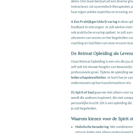
delen. Ons team bestaat uit een diverse gro
instructeurs, tot ayurvedisch therapeuten, 
haar eigen unieke expertise en ervaring, en
4. Een Praktijkgerichte Ervaring
In deze opl
feedback te ontvangen. Je zult werken met e
ook praktische ervaring opdoet. Je zult aan 
uitvoeren van sessies en het begeleiden v
coaching en inzichten van onze ervaren te
De Retreat Opleiding als Leve
Onze Retreat Opleiding is een reis die jou 
zelf ook tot nieuwe hoogtes van bewustzijn 
professionele groei. Tijdens de opleiding w
leiderschapskwaliteiten
. Je leert hoe je v
ondersteunen op hun transformatieve reis.
Bij
Spirit of Soul
gaan we niet alleen voor suc
wordt die anderen inspireert, die met compa
persoonlijke kracht. Dit is een opleiding di
je zult begeleiden.
Waarom kiezen voor de Spirit of
Holistische benadering
: We combineren k
retreat-leider niet alleen professioneel 