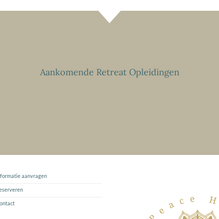
Aankomende Retreat Opleidingen
nformatie aanvragen
eserveren
ontact