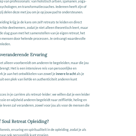
ep van professionals: van holistisch artsen, sjamanen, yoga-
psychologen, en transformatiecoaches. Iedereen heeft zijn of
 zij delen deze met jou om je op jouw pad te ondersteunen.
eiding krijg je de kans om zelf retreats te leiden en direct
chte deelnemers, zodat je niet alleen theoretisch leert, maar
de slag gaan met het samenstellen van je eigen retreat, het
an mensen door helende processen. Je ontvangt waardevolle
amleden.
nsveranderende Ervaring
niet alleen voorbereidt om anderen te begeleiden, maar die jou
brengt. Het is een intensieve reis van persoonlijke en
erk je aan het ontwikkelen van zowel je
innere kracht
als je
anuit een plek van liefde en authenticiteit anderen kunt
ces in je carrière als retreat-leider; we willen dat je een leider
ssie en wijsheid anderen begeleidt naar zelfliefde, heling en
e je leven zal veranderen, zowel voor jou als voor de mensen die
 Soul Retreat Opleiding?
ennis, ervaring en spiritualiteit in de opleiding, zodat je als
maar ook persoonlijk kunt groeien.