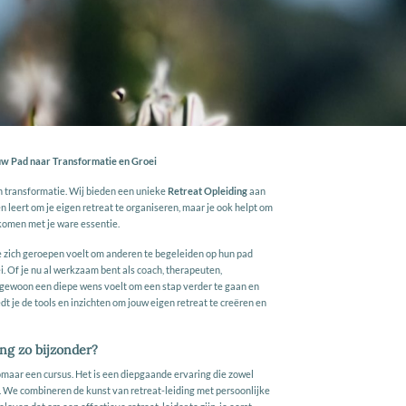
ouw Pad naar Transformatie en Groei
n transformatie. Wij bieden een unieke
Retreat Opleiding
aan
n leert om je eigen retreat te organiseren, maar je ook helpt om
e komen met je ware essentie.
e zich geroepen voelt om anderen te begeleiden op hun pad
i. Of je nu al werkzaam bent als coach, therapeuten,
e gewoon een diepe wens voelt om een stap verder te gaan en
t je de tools en inzichten om jouw eigen retreat te creëren en
ng zo bijzonder?
zomaar een cursus. Het is een diepgaande ervaring die zowel
t. We combineren de kunst van retreat-leiding met persoonlijke