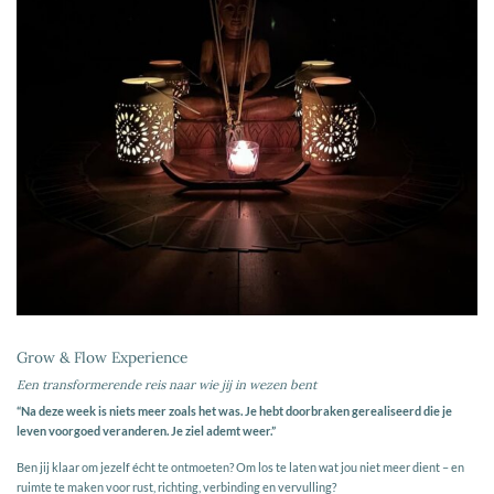
Grow & Flow Experience
Een transformerende reis naar wie jij in wezen bent
“Na deze week is niets meer zoals het was. Je hebt doorbraken gerealiseerd die je
leven voorgoed veranderen. Je ziel ademt weer.”
Ben jij klaar om jezelf écht te ontmoeten? Om los te laten wat jou niet meer dient – en
ruimte te maken voor rust, richting, verbinding en vervulling?