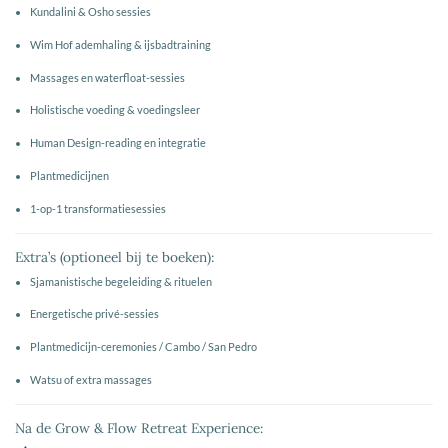
Kundalini & Osho sessies
Wim Hof ademhaling & ijsbadtraining
Massages en waterfloat-sessies
Holistische voeding & voedingsleer
Human Design-reading en integratie
Plantmedicijnen
1-op-1 transformatiesessies
Extra’s (optioneel bij te boeken):
Sjamanistische begeleiding & rituelen
Energetische privé-sessies
Plantmedicijn-ceremonies / Cambo / San Pedro
Watsu of extra massages
Na de Grow & Flow Retreat Experience: