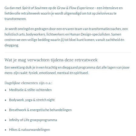
Ga dan met
Spirit of Soul
mee op de
Grow & Flow Experience
– een intensieve en
liefdevolle retraiteweek waarin je wordt uitgenodigd om tot op zielsniveau te
transformeren.
Je wordt omringd en gedragen door een ervaren team van transformatiecoaches, een
holistisch arts, bodyworkers, lichtwerkers en Human Design-specialisten. Samen
creëren we een veilige bedding waarin jij tot bloei kunt komen, vanuit zachtheid én
diepgang.
Wat je mag verwachten tijdens deze retreatweek
Een weeklang duik je in een krachtig en diepgaand programma dat alle lagen van jouw
mens-zijn raakt: fysiek, emotioneel, mentaal én spiritueel.
Dagelijkse elementen zijn o.a.:
Meditatie & stilte-ochtenden
Bodywork, yoga & stretch night
Breathwork & energetische behandelingen
Infinity of Life groepsprogramma
Hikes & natuurwandelingen