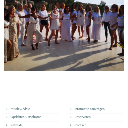
Missie & Visie
Informatie aanvragen
Oprichter & Inspirator
Reserveren
Retreats
Contact