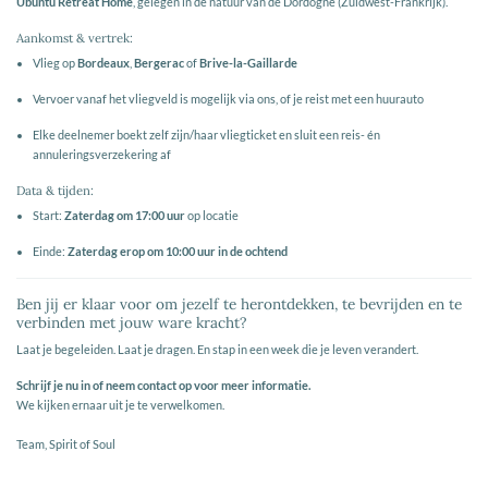
Ubuntu Retreat Home
, gelegen in de natuur van de Dordogne (Zuidwest-Frankrijk).
Aankomst & vertrek:
Vlieg op
Bordeaux
,
Bergerac
of
Brive-la-Gaillarde
Vervoer vanaf het vliegveld is mogelijk via ons, of je reist met een huurauto
Elke deelnemer boekt zelf zijn/haar vliegticket en sluit een reis- én
annuleringsverzekering af
Data & tijden:
Start:
Zaterdag om 17:00 uur
op locatie
Einde:
Zaterdag erop om 10:00 uur in de ochtend
Ben jij er klaar voor om jezelf te herontdekken, te bevrijden en te
verbinden met jouw ware kracht?
Laat je begeleiden. Laat je dragen. En stap in een week die je leven verandert.
Schrijf je nu in of neem contact op voor meer informatie.
We kijken ernaar uit je te verwelkomen.
Team, Spirit of Soul