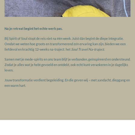
Na je retreat begint het echte werk pas.
Bij Spirit of Soul stopt de reis niet na één week. Juist dán begint de diepe integratie.
Omdat we weten hoe groots en transformerend zo’n ervaring kan zijn, bieden we een
liefdevol en krachtig 12-weeks na-traject: het
Soul Travel Na-traject
.
Samen met je mede-spirits en ons team blijf je verbonden, geïnspireerd en ondersteund.
Zodat je alles wat je hebt gevoeld en ontdekt, ook echt kunt verankeren in je dagelijks
leven.
Jouw transformatie verdient begeleiding. En die geven wij – met aandacht, diepgang en
een warm hart.