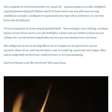
Een complete en transformerende reis, waarin jij – op jouw tempo en in alle veiligheid –
mag thuiskomen bij jezelf. Binnen Spirit of Soul creëren we een plek waar je mag
ontdekken, loslaten, verdiepen en opnieuw kiezen. Voor wie je écht bent, en voor het
leven dat daarbij past.
Of je nu jong bent of al een weg bewandeld hebt – het verlangen naar richting, avontuur,
balans of een frisse start is van alle leeftijden. Samen met een liefdevol team en een
unieke mix van elementen begeleiden we jou naar een nieuwe fase in je leven.
We nodigen je uit om uit de dagelijkse ruis te stappen en terug te keren naar je
essentie. Want als je voelt dat het tijd is voor verandering, wacht dan niet langer. Alles
wat je nodig hebt om het leven voluit te leven, is al in jou aanwezig.
Durf je te kiezen voor die next level? Wij staan klaar.