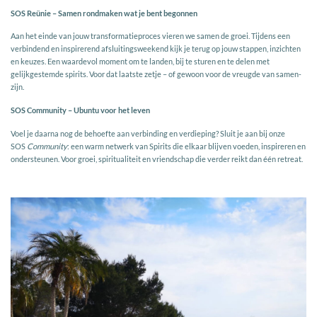
SOS Reünie – Samen rondmaken wat je bent begonnen
Aan het einde van jouw transformatieproces vieren we samen de groei. Tijdens een
verbindend en inspirerend afsluitingsweekend kijk je terug op jouw stappen, inzichten
en keuzes. Een waardevol moment om te landen, bij te sturen en te delen met
gelijkgestemde spirits. Voor dat laatste zetje – of gewoon voor de vreugde van samen-
zijn.
SOS Community – Ubuntu voor het leven
Voel je daarna nog de behoefte aan verbinding en verdieping? Sluit je aan bij onze
SOS
Community
: een warm netwerk van Spirits die elkaar blijven voeden, inspireren en
ondersteunen. Voor groei, spiritualiteit en vriendschap die verder reikt dan één retreat.