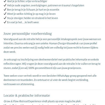
Voel je je lichter, vrijer en krachtiger
Heb je oude angsten, overtuigingen, patronen en trauma’s losgelaten
Ben je terug in je lichaam, je hart en je essentie
Weet je welke richting je op mag in je leven
Sta je steviger, helder en stralend in het leven
En voel je het… Je leeft weer.
Jouw persoonlijke voorbereiding
Voorafgaand aan de retraite heb je een persoonlijk intakegesprek over jouw wensen en
intenties. Daarna ontvang je een unieke
Human Design
-blauwdruk van jouw profiel
zodat we precies weten wat jij nodig hebt om volledig tot jouw recht te komen tijdens
deze week.
Je ontvangt na inschrijving een deelnemersbrief met praktische informatie en enkele
reflectievragen. Wij vragen je deze voorafgaand aan de retraite in te vullen en terug te
sturen, zodat jij en wij 100% gecommitteerd zijn aan jouw groeiproces.
Twee weken voor vertrek wordt er een besloten WhatsApp-groep geopend met alle
deelnemers en teamleden. Zo ontstaat er al vóór de week begint verbinding,
vertrouwen en afstemming.
Locatie & praktische informatie
Grow & Flow Retreat
Experience vindt plaats op onze magische plek: