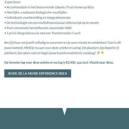
Experience
• Accommodatie in het betoverende
Ubuntu Treat Home
op Ibiza
• Heerlijke, voedzame biologische maaltijden
• Individuele voorbereiding en integratiesessies
• De technologie om een multidimensionaal zielenscript op te nemen
• Post-ceremonie herstelboosts, waaronder NAD
• 1 privé integratiesessie met een Transformatie Coach
Ben jij klaar om jezelf volledig te omarmen en je ware missie te ontdekken? Dan is dit
jouw moment. Meld je nu aan voor deze unieke ervaring. De plaatsen zijn beperkt (5
plekken), dus wees snel en begin jouw transformatietreis vandaag!
De investering voor deze unieke ervaring is €2.500,- p.p. excl. Vlucht naar Ibiza.
BOEK DE LA MURIE EXPERIENCE IBIZA