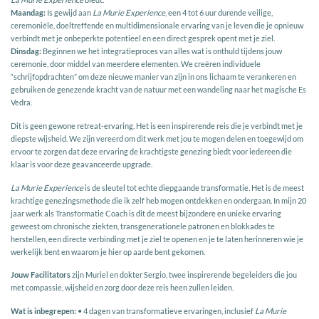
Maandag:
Is gewijd aan
La Murie Experience
, een 4 tot 6 uur durende veilige,
ceremoniële, doeltreffende en multidimensionale ervaring van je leven die je opnieuw
verbindt met je onbeperkte potentieel en een direct gesprek opent met je ziel.
Dinsdag:
Beginnen we het integratieproces van alles wat is onthuld tijdens jouw
ceremonie, door middel van meerdere elementen. We creëren individuele
“schrijfopdrachten” om deze nieuwe manier van zijn in ons lichaam te verankeren en
gebruiken de genezende kracht van de natuur met een wandeling naar het magische Es
Vedra.
Dit is geen gewone retreat-ervaring. Het is een inspirerende reis die je verbindt met je
diepste wijsheid. We zijn vereerd om dit werk met jou te mogen delen en toegewijd om
ervoor te zorgen dat deze ervaring de krachtigste genezing biedt voor iedereen die
klaar is voor deze geavanceerde upgrade.
La Murie Experience
is de sleutel tot echte diepgaande transformatie. Het is de meest
krachtige genezingsmethode die ik zelf heb mogen ontdekken en ondergaan. In mijn 20
jaar werk als Transformatie Coach is dit de meest bijzondere en unieke ervaring
geweest om chronische ziekten, transgenerationele patronen en blokkades te
herstellen, een directe verbinding met je ziel te openen en je te laten herinneren wie je
werkelijk bent en waarom je hier op aarde bent gekomen.
Jouw Facilitators
zijn Muriel en dokter Sergio, twee inspirerende begeleiders die jou
met compassie, wijsheid en zorg door deze reis heen zullen leiden.
Wat is inbegrepen:
• 4 dagen van transformatieve ervaringen, inclusief
La Murie