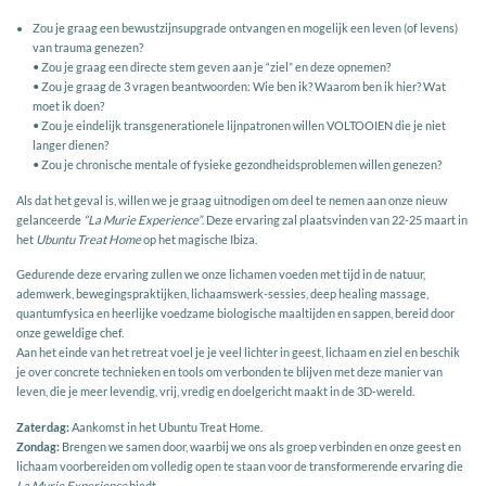
Zou je graag een bewustzijnsupgrade ontvangen en mogelijk een leven (of levens)
van trauma genezen?
• Zou je graag een directe stem geven aan je “ziel” en deze opnemen?
• Zou je graag de 3 vragen beantwoorden: Wie ben ik? Waarom ben ik hier? Wat
moet ik doen?
• Zou je eindelijk transgenerationele lijnpatronen willen VOLTOOIEN die je niet
langer dienen?
• Zou je chronische mentale of fysieke gezondheidsproblemen willen genezen?
Als dat het geval is, willen we je graag uitnodigen om deel te nemen aan onze nieuw
gelanceerde
“La Murie Experience”
. Deze ervaring zal plaatsvinden van 22-25 maart in
het
Ubuntu Treat Home
op het magische Ibiza.
Gedurende deze ervaring zullen we onze lichamen voeden met tijd in de natuur,
ademwerk, bewegingspraktijken, lichaamswerk-sessies, deep healing massage,
quantumfysica en heerlijke voedzame biologische maaltijden en sappen, bereid door
onze geweldige chef.
Aan het einde van het retreat voel je je veel lichter in geest, lichaam en ziel en beschik
je over concrete technieken en tools om verbonden te blijven met deze manier van
leven, die je meer levendig, vrij, vredig en doelgericht maakt in de 3D-wereld.
Zaterdag:
Aankomst in het Ubuntu Treat Home.
Zondag:
Brengen we samen door, waarbij we ons als groep verbinden en onze geest en
lichaam voorbereiden om volledig open te staan voor de transformerende ervaring die
La Murie Experience
biedt.