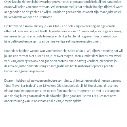
Onze kracht zit hem in het waarborgen van onze eigen authenticiteit bij het aanbieden
en ontwikkelen van onze retreats. Wij weten namelijk dat er in de huidige tijd veel word
aangeboden op dit gebied en wij willen hierin geen eenheidsworst zijn, maar juist uniek
blijven in wat we doen en uitstralen.
Dit betekend dan ook dat wij je van A tot Z een beleving en ervaring meegeven die
effectief is en veel impact heeft. Tegen het einde van zo’n week wil je soms gewoonweg
niet meer terug naar je oude leventje en blijf je het liefst nog even hier omringd door
fijne gelijkgestemde spirits en de fijne veilige setting en energie samen.
Maar daar hebben we ook wat voor bedacht bij Spirit of Soul. Wij zijn van mening dat wij
jou na zo’n retreat niet alleen aan je lot over mogen laten. Omdat deze intensieve week
veel van jou vergt en ook een goede en professionele nazorg verdient, bieden we jou
daarna de juiste ondersteuning en integratie om het transformatieproces goed te
kunnen integreren in je leven.
Daarom hebben wij gekozen om iedere spirit in staat te stellen om deel nemen aan ons
“Soul Travel Na-traject” van 12 weken. Dit is bedoeld dat jij bij thuiskomst direct met
elkaar kunt instappen, om alles op een fijne manier te integreren en met je verlangens
aan de slag kunt gaan om deze daadwerkelijk te gaan realiseren. Dit alles met onze
ondersteuning vanuit ons team en die van je mede spirits.