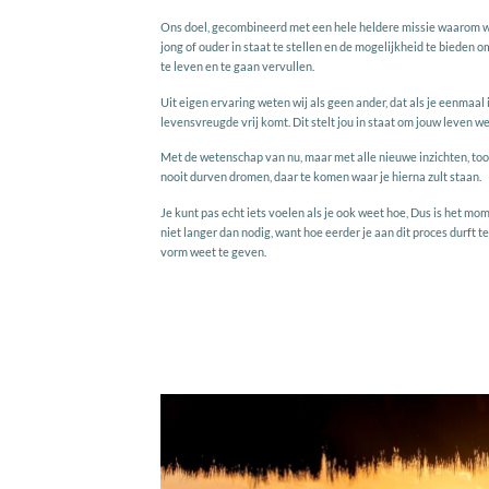
Ons doel, gecombineerd met een hele heldere missie waarom we
jong of ouder in staat te stellen en de mogelijkheid te bieden
te leven en te gaan vervullen.
Uit eigen ervaring weten wij als geen ander, dat als je eenmaal 
levensvreugde vrij komt. Dit stelt jou in staat om jouw leven w
Met de wetenschap van nu, maar met alle nieuwe inzichten, too
nooit durven dromen, daar te komen waar je hierna zult staan.
Je kunt pas echt iets voelen als je ook weet hoe, Dus is het mo
niet langer dan nodig, want hoe eerder je aan dit proces durft te
vorm weet te geven.