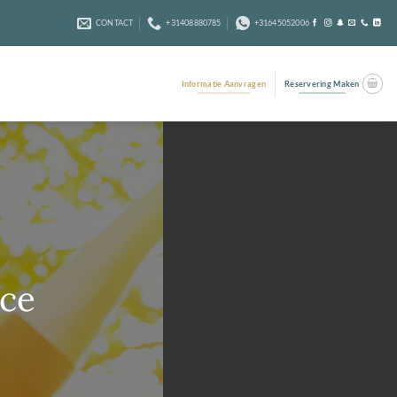
CONTACT
+31408880785
+31645052006
Informatie Aanvragen
Reservering Maken
nce