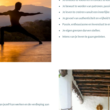
Je bewust te worden van patronen, passi
Je leven te creëren vanuit een innerlijk
Je gevoel van authenticiteit en vrijheid
Passie, enthousiasme en levenslust te e
Je eigen grenzen durven stellen;
Intens van je leven te gaan genieten.
an jezelf kan werken en de verdieping aan