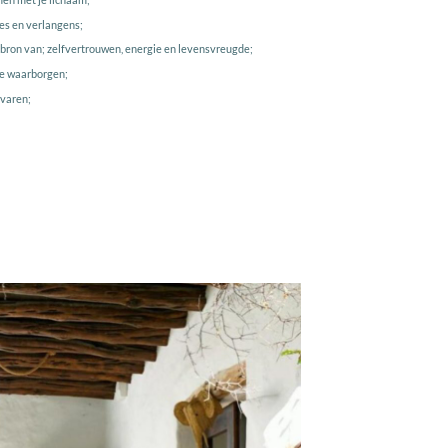
es en verlangens;
e bron van; zelfvertrouwen, energie en levensvreugde;
 te waarborgen;
rvaren;