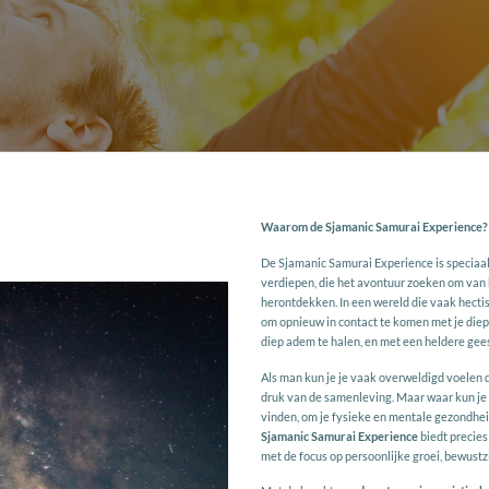
Waarom de Sjamanic Samurai Experience?
De Sjamanic Samurai Experience is speciaa
verdiepen, die het avontuur zoeken om van he
herontdekken. In een wereld die vaak hectisc
om opnieuw in contact te komen met je diepst
diep adem te halen, en met een heldere gees
Als man kun je je vaak overweldigd voelen
druk van de samenleving. Maar waar kun je t
vinden, om je fysieke en mentale gezondhei
Sjamanic Samurai Experience
biedt precies
met de focus op persoonlijke groei, bewustzi