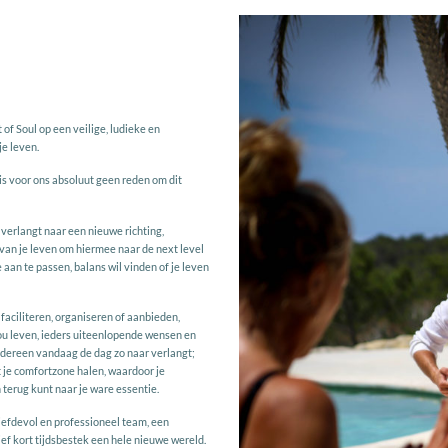
t of Soul op een veilige, ludieke en
je leven.
d is voor ons absoluut geen reden om dit
verlangt naar een nieuwe richting,
 van je leven om hiermee naar de next level
le aan te passen, balans wil vinden of je leven
faciliteren, organiseren of aanbieden,
ou leven, ieders uiteenlopende wensen en
edereen vandaag de dag zo naar verlangt;
it je comfortzone halen, waardoor je
 terug kunt naar je ware essentie.
liefdevol en professioneel team, een
ief kort tijdsbestek een hele nieuwe wereld.