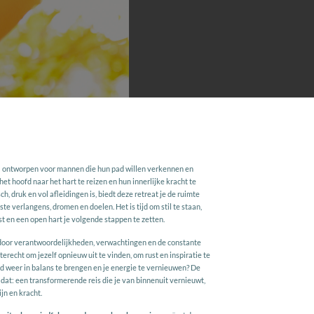
l ontworpen voor mannen die hun pad willen verkennen en
t hoofd naar het hart te reizen en hun innerlijke kracht te
h, druk en vol afleidingen is, biedt deze retreat je de ruimte
e verlangens, dromen en doelen. Het is tijd om stil te staan,
t en een open hart je volgende stappen te zetten.
 door verantwoordelijkheden, verwachtingen en de constante
erecht om jezelf opnieuw uit te vinden, om rust en inspiratie te
d weer in balans te brengen en je energie te vernieuwen? De
 dat: een transformerende reis die je van binnenuit vernieuwt,
jn en kracht.