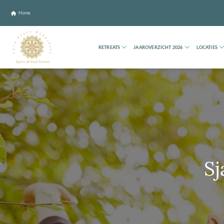
Ga
naar
Home
inhoud
RETREATS
JAAROVERZICHT 2026
LOCATIES
Sj