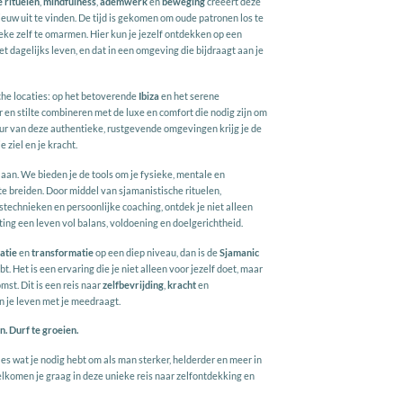
 rituelen
,
mindfulness
,
ademwerk
en
beweging
creëert deze
euw uit te vinden. De tijd is gekomen om oude patronen los te
eke zelf te omarmen. Hier kun je jezelf ontdekken op een
t dagelijks leven, en dat in een omgeving die bijdraagt aan je
he locaties: op het betoverende
Ibiza
en het serene
r en stilte combineren met de luxe en comfort die nodig zijn om
uur van deze authentieke, rustgevende omgevingen krijg je de
 ziel en je kracht.
 aan. We bieden je de tools om je fysieke, mentale en
te breiden. Door middel van sjamanistische rituelen,
technieken en persoonlijke coaching, ontdek je niet alleen
hting een leven vol balans, voldoening en doelgerichtheid.
ratie
en
transformatie
op een diep niveau, dan is de
Sjamanic
t. Het is een ervaring die je niet alleen voor jezelf doet, maar
mst. Dit is een reis naar
zelfbevrijding
,
kracht
en
van je leven met je meedraagt.
n. Durf te groeien.
es wat je nodig hebt om als man sterker, helderder en meer in
lkomen je graag in deze unieke reis naar zelfontdekking en