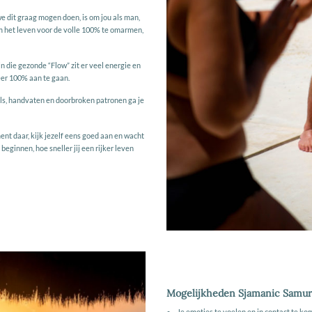
 dit graag mogen doen, is om jou als man,
 om het leven voor de volle 100% te omarmen,
in die gezonde “Flow” zit er veel energie en
eer 100% aan te gaan.
ls, handvaten en doorbroken patronen ga je
ment daar, kijk jezelf eens goed aan en wacht
 beginnen, hoe sneller jij een rijker leven
Mogelijkheden Sjamanic Samur
Je emoties te voelen en in contact te ko