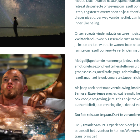
Met de kracht van
de natuur
,
sjamanistische
retreat de perfecte omgeving om jezelf opni
laten, angsten te overwinnen en je authenti
dieper niveau, ver weg van de hectiek van he
innerlijke heling.
Onze retreats vinden plaats op twee magisc
Zwitserland
– twee plaatsen die rust, natuu
je in een andere wereld te wanen. In de nat
ruimte om jezelf opnieuw te verbinden met je
Met
gelijkgestemde mannen
ga je deze reis
emotionele gezondheid te herstellen en uit 
groepssessies, meditatie, yoga, ademhalings
jezelf, maar zet je ook concrete stappen ric
Als je op zoek bent naar
vernieuwing
,
inspi
Samurai Experience
precies wat je nodig heb
ook voor je omgeving, je relaties en je toeko
authenticiteit
, een ervaring die je de rest 
Durf de reis aan te gaan. Durf te verandere
De Sjamanic Samurai Experience biedt je all
balans uit het avontuur te komen. We verwe
transformatie!