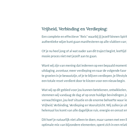
Vrijheid, Verbinding en Verdieping:
Een complete en effectieve “Reis” waarbij jij jezelf binnen Spiri
authentieke wijze kunt gaan manifesteren op alle vlakken van 
Of je nu heel jong of al wat ouder aan dit traject begint, leeftij
mooie proces niet met jezelf aan te gaan.
Want wij zijn van mening dat iedereen op een bepaald moment 
uitdaging, avontuur, meer verdieping en naar de volgende fase
te groeien in je bewustzijn, of je te blijven verdiepen, je lifesty
een totale reset verdient door te kiezen voor een nieuw begin.
Wat wij op dit gebied voor jou kunnen betekenen, ontwikkelen, 
stemmen wij vandaag de dag af op onze huidige bevindingen, j
verwachtingen, jou leef situatie en de enorme behoefte waar i
Vrijheid, Verbinding, Verdieping en Vooruitzicht. Wij zullen je u
helemaal los komt van alle dagelijkse ruis, energie en onrust en
Dit hoef je natuurlijk niet alleen te doen, maar samen met een 
optimale mix van bijzondere elementen, opent zich in een relat