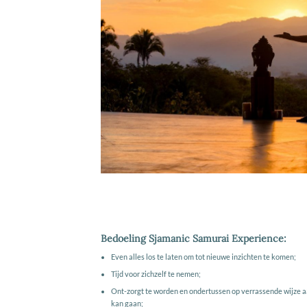
Bedoeling Sjamanic Samurai Experience:
Even alles los te laten om tot nieuwe inzichten te komen;
Tijd voor zichzelf te nemen;
Ont-zorgt te worden en ondertussen op verrassende wijze a
kan gaan;