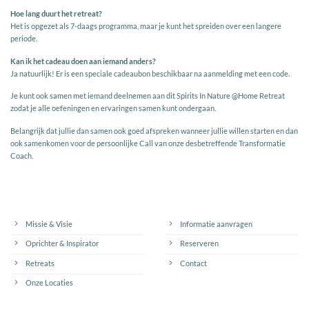
Hoe lang duurt het retreat?
Het is opgezet als 7-daags programma, maar je kunt het spreiden over een langere
periode.
Kan ik het cadeau doen aan iemand anders?
Ja natuurlijk! Er is een speciale cadeaubon beschikbaar na aanmelding met een code.
Je kunt ook samen met iemand deelnemen aan dit Spirits In Nature @Home Retreat
zodat je alle oefeningen en ervaringen samen kunt ondergaan.
Belangrijk dat jullie dan samen ook goed afspreken wanneer jullie willen starten en dan
ook samenkomen voor de persoonlijke Call van onze desbetreffende Transformatie
Coach.
Missie & Visie
Informatie aanvragen
Oprichter & Inspirator
Reserveren
Retreats
Contact
Onze Locaties