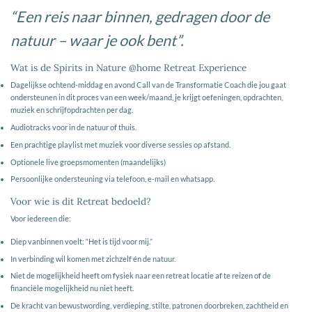
“Een reis naar binnen, gedragen door de
natuur – waar je ook bent”.
Wat is de Spirits in Nature @home Retreat Experience
Dagelijkse ochtend-middag en avond Call van de Transformatie Coach die jou gaat
ondersteunen in dit proces van een week/maand, je krijgt oefeningen, opdrachten,
muziek en schrijfopdrachten per dag.
Audiotracks voor in de natuur of thuis.
Een prachtige playlist met muziek voor diverse sessies op afstand.
Optionele live groepsmomenten (maandelijks)
Persoonlijke ondersteuning via telefoon, e-mail en whatsapp.
Voor wie is dit Retreat bedoeld?
Voor iedereen die:
Diep vanbinnen voelt: “Het is tijd voor mij.”
In verbinding wil komen met zichzelf én de natuur.
Niet de mogelijkheid heeft om fysiek naar een retreat locatie af te reizen of de
financiële mogelijkheid nu niet heeft.
De kracht van bewustwording, verdieping, stilte, patronen doorbreken, zachtheid en