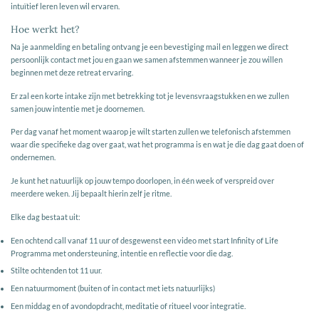
intuïtief leren leven wil ervaren.
Hoe werkt het?
Na je aanmelding en betaling ontvang je een bevestiging mail en leggen we direct
persoonlijk contact met jou en gaan we samen afstemmen wanneer je zou willen
beginnen met deze retreat ervaring.
Er zal een korte intake zijn met betrekking tot je levensvraagstukken en we zullen
samen jouw intentie met je doornemen.
Per dag vanaf het moment waarop je wilt starten zullen we telefonisch afstemmen
waar die specifieke dag over gaat, wat het programma is en wat je die dag gaat doen of
ondernemen.
Je kunt het natuurlijk op jouw tempo doorlopen, in één week of verspreid over
meerdere weken. Jij bepaalt hierin zelf je ritme.
Elke dag bestaat uit:
Een ochtend call vanaf 11 uur of desgewenst een video met start Infinity of Life
Programma met ondersteuning, intentie en reflectie voor die dag.
Stilte ochtenden tot 11 uur.
Een natuurmoment (buiten of in contact met iets natuurlijks)
Een middag en of avondopdracht, meditatie of ritueel voor integratie.