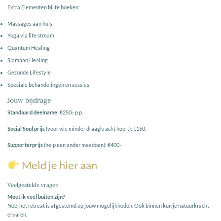
Extra Elementen bij te boeken:
Massages aan huis
Yoga via life stream
Quantum Healing
Sjamaan Healing
Gezonde Lifestyle
Speciale behandelingen en sessies
Jouw bijdrage
Standaard deelname:
€250,- p.p.
Social Soul prijs
(voor wie minder draagkracht heeft): €150,-
Supporterprijs
(help een ander meedoen): €400,-
Meld je hier aan
Veelgestelde vragen
Moet ik veel buiten zijn?
Nee, het retreat is afgestemd op jouw mogelijkheden. Ook binnen kun je natuurkracht
ervaren.