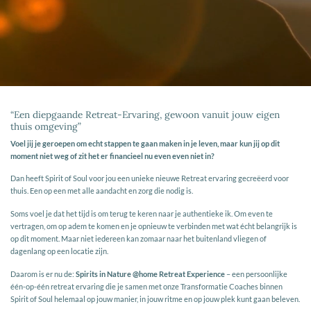
“Een diepgaande Retreat-Ervaring, gewoon vanuit jouw eigen
thuis omgeving”
Voel jij je geroepen om echt stappen te gaan maken in je leven, maar kun jij op dit
moment niet weg of zit het er financieel nu even even niet in?
Dan heeft Spirit of Soul voor jou een unieke nieuwe Retreat ervaring gecreëerd voor
thuis. Een op een met alle aandacht en zorg die nodig is.
Soms voel je dat het tijd is om terug te keren naar je authentieke ik. Om even te
vertragen, om op adem te komen en je opnieuw te verbinden met wat écht belangrijk is
op dit moment. Maar niet iedereen kan zomaar naar het buitenland vliegen of
dagenlang op een locatie zijn.
Daarom is er nu de:
Spirits in Nature @home Retreat Experience
– een persoonlijke
één-op-één retreat ervaring die je samen met onze Transformatie Coaches binnen
Spirit of Soul helemaal op jouw manier, in jouw ritme en op jouw plek kunt gaan beleven.