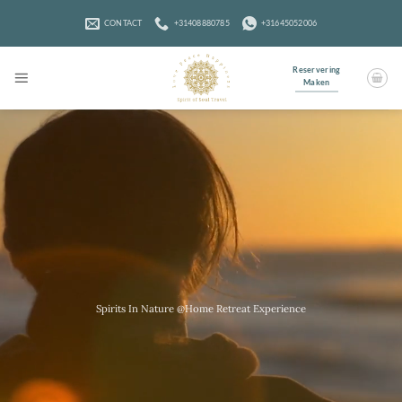
Ga
naar
CONTACT
+31408880785
+31645052006
inhoud
Reservering
Maken
Spirits In Nature @Home Retreat Experience